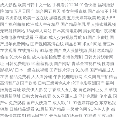
成人影视
欧美日韩中文一区
手机看片1204
91色快播
福利撸影
站 91黑丝高跟骚 美女被强 av深夜福利 亚洲天堂狼友网 91热爆在线视频 浮
院
激情五月天国产
综合网五月天
美女主播青草
国产高清不卡视
频
四虎影视
欧美一区在线
操碰视频
五月天婷婷欧美
欧美大BB
力草草影院网址 香蕉大香蕉久 欧洲AV在线老A 黄色在线导航 成人a∨ 天天操
国产福利啪啪
欧洲成人午夜精品
国产精品美乳
男人操蜜桃视频
无码射精网站
18成年人网站
日本高清电影网
男女啪啪午夜视频
精品 日韩成人AV网站 福利午夜天堂 97自拍网站 午夜日韩 av免费网站 伊人
免费电影在线观看
亚洲ab
成人少妇视频导航
91国产小青蛙
国
产成年免费网站
国产视频高清在线
精品香蕉
求a片网址
麻豆tv
网成人 亚洲欧美日韩另类 色色九一综合 日韩国产久久 男人天堂狠狠操 岛国
在线观看
在线撸丝片
91草碰
国产成人激情视频
黑料吃瓜精品
偷拍
91大神合集
成人拍拍拍免费
香港伦理剧
日韩大片观看网
av影院 av福利网站大全 91久久a 国产自拍第五页 福利社免费视频 韩国伪娘
址
日韩免费电影
91羞羞视频
国产网站
青草全福视在线
性导航
影视AV
日本一级在线视频
国产好片浮力
91久操
国产精品成人
TS网站 福利激情导航 欧美人妖一区 A级无毛 国产毛片AA 四虎午夜福利视频
在线
精品免费看
人人看操碰
午夜伦理电影网
久久国自产拍精品
高清乱码0
国产欧美
日韩三级黄色A片
伦理电影亚洲国产
福利
在线肏屄网 国产精品豆花操逼 久久福利合集 欧美色图最新网址 九九国产精
姬黄色网址
欧美伊人影院
丁香成人五月花
黄色网网址女
久草视
频最新网址
日韩大片在线看
久久亚洲人成
亚州色图乱伦小说
国
品 久草久草视频视频 超碰97A片 欧美人与兽A片 国产超碰97 91人妻超碰 日
产va免费观看
国产人妖第二
成人影片h
91色婷婷瑟色
东京热狠
狠草
日韩精品观看
91最新国产精品
一级黄色网
91色色人妻
都
本有码天堂 99超碰自拍 欧洲操b精品 丁香五月天综合网 老司机亚洲 黄色免
市激情婷婷
91精品国产91
云涩福利在线导航
91视色
午夜福利