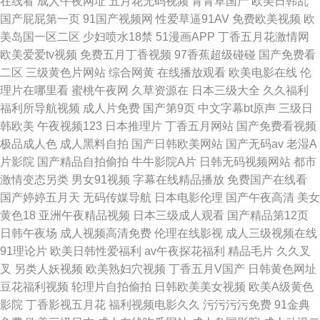
在线看
成人午夜网址
五月花无码视频
青青草国产
欧美日韩乱
国产屁屁第一页
91国产视频网
性爱草逼91AV
免费欧美视频
欧
美岛国一区二区
少妇喷水18禁
51漫画APP
丁香五月花激情网
欧美爱爱tv视频
免费五月丁香视频
97香蕉超级碰碰
国产免费看
二区
三级黄色片网站
综合网黄
在线播放观看
欧美电影在线
伦
理片在哪里看
蜜桃午夜网
久草资源在
日本三级大全
久久福利
福利所导航视频
成人片免费
国产第9页
中文字幕bt原声
三级日
韩欧美
午夜视频123
日本推理片
丁香五月网站
国产免费看视频
极品成人色
成人黑料自拍
国产日韩欧美网站
国产无码av
老湿A
片影院
国产精品自拍偷拍
牛牛影院A片
日韩无码视频网站
都市
激情变态另类
男女91视频
字幕在线精品播放
免费国产在线看
国产婷婷五月天
无码传媒导航
日本电影伦理
国产午夜高清
美女
黄色18
亚洲午夜精品视频
日本三级成人观看
国产精品第12页
日韩午夜场
成人视频高清免费
伦理在线影视
成人三级视频在线
91理论片
欧美日韩性爱福利
av午夜探花福利
精品毛片
久久叉
叉
另类人妖视频
欧美熟妇穴视频
丁香五月V国产
日韩黄色网址
豆花福利视频
轮理片自拍偷拍
日韩欧美美女视频
欧美A级黄色
影院
丁香影视五月花
福利视频电影久久
污污污污免费
91金典