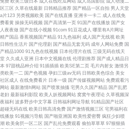
免费
欧美三级日本
成人在线吃瓜网站
成人岛国影院
成人动漫二
区三区
久草在线最新
日韩精品推荐
国产精品一区自拍
男人天堂
a片123
另类视频欧美
国产在线直播
亚洲卡一卡二
成人在线免
费看黄
操操无码视频
国产高清第一页
91国产在线播放
国产女
人夜夜做
国产在线小视频
91com
91豆花成人
哪里有A片网址
精产国品
香蕉视频国产精品
91九色福利
成人国产无线视
欧美
日韩性生活片
国产伦理剧
国产精品无套无码
成年人网站免费
国
产精品1000
91九色在线视频
日本伦理片在线
三级无码在线天
堂
久久成人亚洲
日本中文视频在线
伦理剧推荐
国产成人精品日
本
97甜桃品种介绍
91插插插
欧美SE第二页
毛片内射女
激情另
类欧美一二
国产色视频
孕妇三级av无码
日韩欧美色综合
美女
社区成人
在线免费看片
日本一级
国产传媒视频网站
免费观看污
网站
最新激情h网站
国产喷浆抽搐
宅男久久国产精品
国产乱肥
老妇
最新福利影院
欧美人妖视频网站
窝窝午夜理论
久草视频深
夜福利
波多野步中文字幕
日韩福利网址导航
91精品国产社区
超碰无码在线
欧美日韩高清免费
国产激情视频三区
宅男福利在
线播放
91视频污导航
国产啪亚洲国
欧美性爱密臀
疯狂少妇喷
潮
欧美肏屄一区二区
国产乱伦免费观看
偷拍草草草
97狠狠插