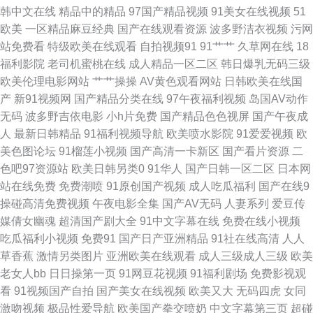
韩中文在线
精品中的精品
97国产精品视频
91美女在线视频
51
视频网址 97亚洲天堂色色 日韩有码三上 91美女视频 91精品色 久久国产乱
欧美
一区精品麻豆经典
国产在线观看资源
波多野洁衣视频
污网
站免费看
特级欧美在线观看
自拍视频91
91艹艹
久草网在线
18
子 国产极品性爱 精品综合国浮 老司机av综合网 91UU视频 亚洲动态色图 51
福利影院
老司机蜜桃在线
成人精品一区二区
韩日爆乳无码三级
欧美伦理电影网站
艹艹操操
AV黄色观看网站
日韩欧美在线国
草草 91福利小视频 激情草草 日本天堂网 三级视频国产 日本肏屄网 超碰伊
产
新91视频网
国产精品分类在线
97午夜福利视频
岛国AV动作
无码
波多野吉依电影
小h片免费
国产精品色色视屏
国产午夜成
人97 久草久色首页 AV另类欧 欧美在线免费18 激清色色 超碰99在线老妇 99
人
最新日韩精品
91福利视频导航
欧美喷水影院
91爱爱视频
欧
美色图论坛
91榴莲小视频
国产高清一卡新区
国产看片资源
二
福利电影 在线午夜福利 日韩qv 黑丝91大神 午夜熟女av影院 成人片网址 成
色吧97资源站
欧美日韩另类0
91华人
国产日韩一区二区
日本网
站在线免费
免费潮喷
91原创国产视频
成人吃瓜福利
国产在线9
人在线观看网址 探花国产综合在线 日本a黄在线观看 91综合娱乐 亚洲第一
操碰高清免费视频
午夜电影全集
国产AV无码
人妻系列
爱豆传
媒倩女幽魂
超清国产剧大全
91中文字幕在线
免费在线小视频
导航污 欧美性爱伊人 www艹 国产自拍第一页 国产探花91精品 99伊人大香
吃瓜福利小视频
免费91
国产日产亚洲精品
91社在线高清
人人
草香蕉
激情另类图片
亚洲欧美在线观看
成人三级成人三级
欧美
免费的黄色的网站 人人操免费网 国产91社 熟女AV免费观看 A片下载曰日韩
老女人bb
日日操第一页
91网豆花视频
91福利剧场
免费影视观
看
91视频国产自拍
国产美女在线视频
欧美又大
无码四虎
女同
东京热天堂网 丰满av 97麻豆传媒国产 欧美另类中文 福利小视频 91黑丝网
激吻视频
极品性爱导航
欧美国产拳交喷奶
中文字幕第三页
超碰