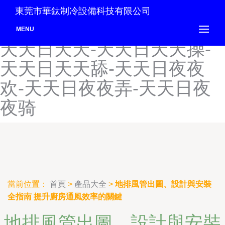
天天人人精品-天天日AV-天
東莞市華鈦制冷設備科技有限公司
天日狠狠干-天天日日人人-
MENU
天天日天天-天天日天天操-
天天日天天舔-天天日夜夜
欢-天天日夜夜弄-天天日夜
夜骑
當前位置：
首頁
>
產品大全
>
地排風管出圖、設計與安裝
全指南 提升廚房通風效率的關鍵
地排風管出圖、設計與安裝