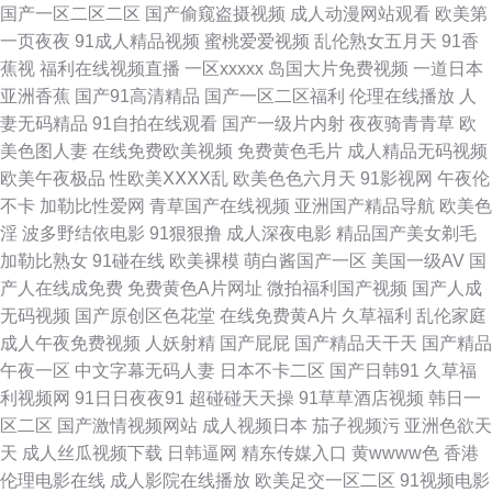
国产一区二区二区
国产偷窥盗摄视频
成人动漫网站观看
欧美第
说网站 亚洲97 在线看香蕉视频 操逼影视豆花社区 超碰人人爱爱 青青青操网
一页夜夜
91成人精品视频
蜜桃爱爱视频
乱伦熟女五月天
91香
蕉视
福利在线视频直播
一区xxxxx
岛国大片免费视频
一道日本
站 欧美熟妇激情 亚洲色图色五月 午夜成人天堂 日本在www电影 亚洲国产欧
亚洲香蕉
国产91高清精品
国产一区二区福利
伦理在线播放
人
妻无码精品
91自拍在线观看
国产一级片内射
夜夜骑青青草
欧
美另类 欧美肥B 91精品7 最新AV 91社区免费在线 97涩综合 91人妻爽 日本
美色图人妻
在线免费欧美视频
免费黄色毛片
成人精品无码视频
欧美午夜极品
性欧美ⅩⅩⅩⅩ乱
欧美色色六月天
91影视网
午夜伦
啪啪啪视频 色色干新网 国产页1 91超在线视频 午夜桃色 三级片播放器 久草
不卡
加勒比性爱网
青草国产在线视频
亚洲国产精品导航
欧美色
淫
波多野结依电影
91狠狠撸
成人深夜电影
精品国产美女剃毛
资源子线 91小視頻 91国产色情 韩国不卡视频 亚洲另类三级 91线上看 97视
加勒比熟女
91碰在线
欧美裸模
萌白酱国产一区
美国一级AV
国
产人在线成免费
免费黄色A片网址
微拍福利国产视频
国产人成
频福利 97超碰自拍 九一网页版 东方四虎国产 91瑟瑟 丰满少妇综合网 91网
无码视频
国产原创区色花堂
在线免费黄A片
久草福利
乱伦家庭
成人午夜免费视频
人妖射精
国产屁屁
国产精品天干天
国产精品
站 大香蕉伊人 wwwcom黄 九九99热 日本A片在线观看 国产视频一二三四
午夜一区
中文字幕无码人妻
日本不卡二区
国产日韩91
久草福
利视频网
91日日夜夜91
超碰碰天天操
91草草酒店视频
韩日一
99超碰在线99 少妇白浆视频 午夜福利三区 国产不卡二区 日韩天美成人 亚洲
区二区
国产激情视频网站
成人视频日本
茄子视频污
亚洲色欲天
天
成人丝瓜视频下载
日韩逼网
精东传媒入口
黄wwww色
香港
另类男人 东京热蜜臀女 人人插91 成人永久免费观看 香蕉伊人久操 97熟女资
伦理电影在线
成人影院在线播放
欧美足交一区二区
91视频电影