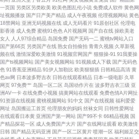
一页国
另类区另类欧美
欧美色图乱伦小说
免费成人软件
黄色网
址视频播放
国产日产美产精品
成人午夜视频
伦理视频网站
黄色
18禁网站
亚洲无码视频在线
成人无码看片
91原创社区
伦理电
影香港
成人免费
蜜桃91色色
A片视频网
国产自在线
操欧美老
女人
人人97综合精品
岛国免费
国产无码一二
蜜桃tv网站入口
国产第66页
另类国产在线
熟女自拍偷拍
青青久视频
久草新视
频在线
激情深爱欧美激情
91视频官网国产
狠狠操-91
91我要操
国产ts视频网站
国产美女视频网站
91视频成人下载
国产无码色
色
91香蕉亚洲精品
91伊人加勒比
欧美狠狠插
日韩精品高清
黄
色av网
日本波多野吉衣
日韩在线观看精品
日本一级电影
久草
网页
97免费艹
岛国一区二区
岛国动作片在
波多野吉衣三级
亚
洲AV一卡
在线免费小视频
搞黄网站在线观看
免费色情A片网扯
91资源在线视频
蜜桃视频网站
91中文
国产在线视频
福利爱爱
网址
岛国搬运工首页
伦理朋友的妈妈
丝袜女同
日韩性爱网址
在线观看日本黄
亚洲国产第一网站
国产99不卡
66精品视频
国
产精品探花一区
成人免费国产大片
国产在线网址观看
欧美激情
日韩
国产精品无码亚洲
国产一区二区黄片
喷潮一区
福利姬足交