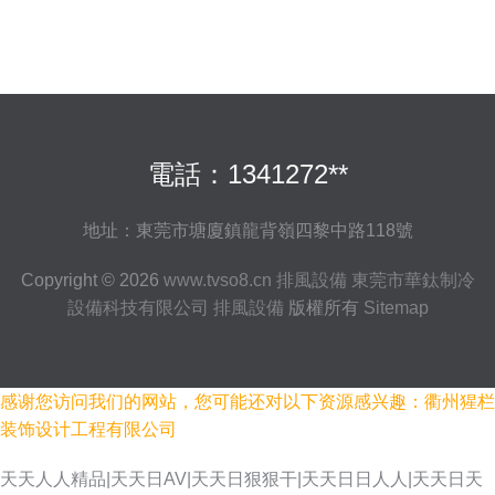
電話：1341272**
地址：東莞市塘廈鎮龍背嶺四黎中路118號
Copyright © 2026
www.tvso8.cn
排風設備
東莞市華鈦制冷
設備科技有限公司
排風設備
版權所有
Sitemap
感谢您访问我们的网站，您可能还对以下资源感兴趣：衢州猩栏
装饰设计工程有限公司
天天人人精品|天天日AV|天天日狠狠干|天天日日人人|天天日天