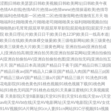
涩图|日韩欧美瑟瑟|日韩欧美视频|日韩欧美网址|日韩欧美午夜
色情AA在线|色情AB片|色情av|色情www|色情操逼欧美|色情导
航福利|色情电影一区|色情二区|色情激情网|色情激情五月天
啪
啪福利社|啪啪黄色片|啪啪老司|啪啪啪美女福利|啪啪视频自拍|
啪啪熟妇毛茸茸|屁屁草草|屁屁草草影院|屁屁电影院|屁屁浮力影
院
欧美日理论片|欧美日日干|欧美日色123P|欧美日一线高本道|
欧美日在线|欧美肉体裸交做爰|欧美三级电影网站|欧美三级黄色|
欧美三级黄色大片|欧美三级黄色网址
亚洲自拍ab|亚洲自拍成
人|亚洲自拍高潮|亚洲自拍另类|亚洲自拍探花网站|亚洲自拍偷拍
A|亚洲自拍偷拍AV|亚洲自拍偷拍色图|亚洲自拍无码|亚洲自拍五
月天
国产精品日本高清|国产精品日干夜干|国产精品日韩三级|国
产精品日夜av|国产精品入口麻豆|国产精品入肉|国产精品三p|国
产精品三级aV|国产精品三级a片|国产精品三级片
91洮色|91桃
花电影院|91桃色黄色|91桃色视频|91桃色视频下载|91桃色网
站|91桃色无码国产|91桃色在线|91天美麻豆蜜桃|91天美视频观
看
天美影院|天堂8最新版|天堂91抖音|天堂91在线|天堂av√|天堂
av8|天堂AVbt在线|天堂AV电影网址|天堂AV电影院|天堂AV女优
91AV视频|91A片网址|91cn人妻|91cn网站|91C仔视频|91n视频