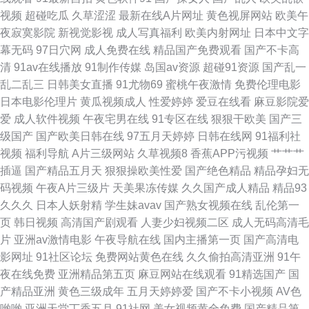
视频
超碰吃瓜
久草涩涩
最新在线A片网址
黄色视屏网站
欧美午
91大神调教偷偷 福利视频成人A片 免费的黄色网 91美网站 久久免费二区 肏
夜寂寞影院
新视觉影视
成人写真福利
欧美内射网址
日本中文字
幕无码
97日穴网
成人免费在线
精品国产免费观看
国产不卡高
屄短视频 国产91视 另类av性爱 日韩123区 婷婷色福利导航 美女被草视频网
清
91av在线播放
91制作传媒
岛国av资源
超碰91资源
国产乱一
乱二乱三
日韩美女直播
91尤物69
蜜桃午夜激情
免费伦理电影
址 狼友av影院 AV资源自拍 91在线看看 日韩色情无码 欧美韩性生在线看 欧
日本电影伦理片
黄瓜视频成人
性爱婷婷
爱豆在线看
麻豆影院爱
爱
成人软件视频
午夜宅男在线
91专区在线
狠狠干欧美
国产三
美性交CBT
级国产
国产欧美日韩在线
97五月天婷婷
日韩在线网
91福利社
视频
福利导航
A片三级网站
久草视频8
香蕉APP污视频
艹艹艹
插逼
国产精品五月天
狠狠操欧美性爱
国产绝色精品
精品孕妇无
码视频
午夜A片三级片
天美果冻传媒
久久国产成人精品
精品93
久久久
日本人妖射精
学生妹avav
国产熟女视频在线
乱伦第一
页
韩日视频
高清国产剧观看
人妻少妇视频二区
成人无码高清毛
片
亚洲av激情电影
午夜导航在线
国内主播第一页
国产高清电
影网址
91社区论坛
免费网站黄色在线
久久偷拍高清亚洲
91午
夜在线免费
亚洲精品第五页
麻豆网站在线观看
91精选国产
国
产精品亚洲
黄色三级成年
五月天婷婷爱
国产不卡小视频
AV色
哟哟
亚洲天堂丁香五月
91社网
美女视频黄全免费
国产精品第