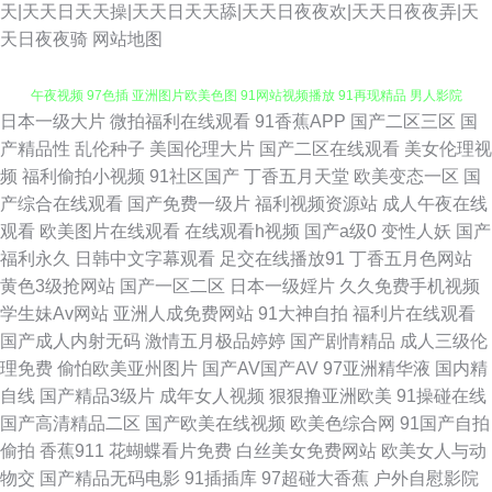
天|天天日天天操|天天日天天舔|天天日夜夜欢|天天日夜夜弄|天
天日夜夜骑
网站地图
日本一级大片
微拍福利在线观看
91香蕉APP
国产二区三区
国
黄色剧场 国产av夜夜 最新91在线视频 福利视频成人A片 91精品大神 老司机
产精品性
乱伦种子
美国伦理大片
国产二区在线观看
美女伦理视
频
福利偷拍小视频
91社区国产
丁香五月天堂
欧美变态一区
国
午夜视频 97色插 亚洲图片欧美色图 91网站视频播放 91再现精品 男人影院
产综合在线观看
国产免费一级片
福利视频资源站
成人午夜在线
观看
欧美图片在线观看
在线观看h视频
国产a级0
变性人妖
国产
AV 97超碰性爱 超碰人人射 亚州色区 超碰免费人人 中日精品色哟哟 精品91
福利永久
日韩中文字幕观看
足交在线播放91
丁香五月色网站
黄色3级抢网站
国产一区二区
日本一级婬片
久久免费手机视频
国产0 99视频资源总站 日本片源午夜av 人妖操伪娘 欧美限制级青青草 性欧
学生妹Av网站
亚洲人成免费网站
91大神自拍
福利片在线观看
国产成人内射无码
激情五月极品婷婷
国产剧情精品
成人三级伦
美日韩 福利社性爱 欧美性炮图 www91蘑菇 超碰97打炮在线 久久精品一区
理免费
偷怕欧美亚州图片
国产AV国产AV
97亚洲精华液
国内精
自线
国产精品3级片
成年女人视频
狠狠撸亚洲欧美
91操碰在线
A片下载曰日韩 91搭讪美女 深夜福利影院 婷婷五月激情网 老司机午夜影院
国产高清精品二区
国产欧美在线视频
欧美色综合网
91国产自拍
偷拍
香蕉911
花蝴蝶看片免费
白丝美女免费网站
欧美女人与动
人人草人人妻91 人妖TS 91草碰 黄色小说视频网址 亚洲无码11p 黄色电影小
物交
国产精品无码电影
91插插库
97超碰大香蕉
户外自慰影院