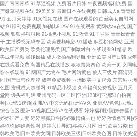
国产青青青草
91草逼视频
免费看片日韩
午夜视频福利免费
国
产嫩草视频在线
69叉叉叉
最新日本在线视频
日韩成人a
青青操
91
五月天婷婷
91短视频在线
国产在线观看的
白丝美女自慰网
站
91福利免费视频
加勒比91AV
91在线观看
黄网站av在线
国产
视频
狠狠擼狠狠擼
91桃色小视频
91激情
91干啪啪
青青操青青
干
主播诱惑无码专区
欧美视频电影
91播放
麻豆桃色网站
亚洲
欧美国产另类
欧美伦理另类
国产刺激对白
在线观看91精品
欧
美成年视频
操碰操揉
成人微拍福利导航
亚洲欧美国产日韩
成年
在线观看免费
岛国精品在线播放
狠狠撸第四色
欧美一页
女同电
影在线观看
91网国产尤物在
毛片网站黄色
狼人三级片
高清男
同
国产日韩伦理淫
成年免费视频
亚洲欧美中文视频
东京热亚洲
色图
蜜桃成人超碰网
91精品小视频
久草福利免费视影
五月天
堂网
馒头福利姬
亚州元码一区二区|亚洲123区|亚洲51自拍视
频|亚洲91视频|亚洲A∨中文无码|亚洲AⅤ久|亚洲AⅤ色色|亚洲a
综合色区|亚洲aa视频|亚洲AA在线观看
婷婷福利影院|婷婷国产|
婷婷国产夫妻|婷婷黑寡妇性|婷婷激情俺去也|婷婷激情色五月|婷
婷玖玖|婷婷两性网|婷婷六月导航|婷婷六月网
日韩欧美另类|日
韩欧美毛|日韩欧美女同|日韩欧美三级|日韩欧美色图|日韩欧美涩