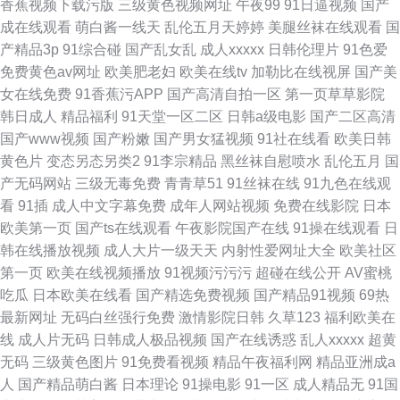
香蕉视频下载污版
三级黄色视频网址
午夜99
91日逼视频
国产
成在线观看
萌白酱一线天
乱伦五月天婷婷
美腿丝袜在线观看
国
产精品3p
91综合碰
国产乱女乱
成人xxxxx
日韩伦理片
91色爱
免费黄色av网址
欧美肥老妇
欧美在线tv
加勒比在线视屏
国产美
女在线免费
91香蕉污APP
国产高清自拍一区
第一页草草影院
韩日成人
精品福利
91天堂一区二区
日韩a级电影
国产二区高清
国产www视频
国产粉嫩
国产男女猛视频
91社在线看
欧美日韩
黄色片
变态另态另类2
91李宗精品
黑丝袜自慰喷水
乱伦五月
国
产无码网站
三级无毒免费
青青草51
91丝袜在线
91九色在线观
看
91插
成人中文字幕免费
成年人网站视频
免费在线影院
日本
欧美第一页
国产ts在线观看
午夜影院国产在线
91操在线观看
日
韩在线播放视频
成人大片一级天天
内射性爱网址大全
欧美社区
第一页
欧美在线视频播放
91视频污污污
超碰在线公开
AV蜜桃
吃瓜
日本欧美在线看
国产精选免费视频
国产精品91视频
69热
最新网址
无码白丝强行免费
激情影院日韩
久草123
福利欧美在
线
成人片无码
日韩成人极品视频
国产在线诱惑
乱人xxxxx
超黄
无码
三级黄色图片
91免费看视频
精品午夜福利网
精品亚洲成a
人
国产精品萌白酱
日本理论
91操电影
91一区
成人精品无
91国