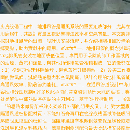
在廚房設備工程中，地排風管是通風系統的重要組成部分，尤其
商用廚房中，其設計質量直接影響排煙效率和空氣質量。本文將
細探討地排風管的出圖、設計與安裝流程，并介紹相關排風設備
擇要點，助力實戰中的應用。\n\n### 一、地排風管的概念與重
性\n地排風管安裝在地面或低位置，專門用于吸除廚師工作區域內
生的油煙、蒸汽和熱量，與其他頂部排氣管相輔相成。它的優勢
于：1）從源頭快速移除油煙，避免蒸汽升騰擴散；2）改善工作
周圍的微氣候，減輕熱感壓力和空氣悶逼。設計合理的地排風管
高通風效率，顯著節約能耗。\n\n### 二、在通風管道設計中考
容性和分區規劃\n許多B.此承包商常常碰到頂部天龍的遮擋，地
無疑是解決中部熱點區痛點的主刀利器。基于“油煙控制第一、冷
第二”的思路來做骨架板線支架兼容外部的阻垂交叉。1）對大型廠
分隔通風道板搭配材質：不能打石膏再用在管線嵌槽區域降低吸
在壓膜阻風擋里的密封性，漏阻膠選鍍辛板敷銅紫套保溫螺栓或
酸洗斑馬包溫材料膠粘均，應當做到側阻配合最大柔結構安裝龍