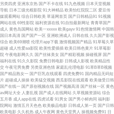
另类四虎
亚洲东京热
国产不卡在线
91九色视频
日本天堂视频
源站 黄色A级片五月天 精品爱啪 五月天com 色婷婷五月中出 91足交 国产精
导航
日本三级光棍影院
91大神精品
欧美怡红院院二区
爱豆传
媒观看网站
综合日韩欧美
草逼网首页
国产日韩精品91
91视频
自拍 国产嫩草影院久久 草草影院三区四区 福利社午夜福利 人人槽人人 微拍
网站在线
69性影院
福利资源在线
91自拍最新网址
青青草国产
成人
黄色岛国网站
欧美一xxxxx
欧美gayv
91色情激情网
中国韩
国产91 海角av影院 欧美成人图片 欧美人Z0Z0 大香蕉就去干 五月天超碰在
国日本高清
国产国产一区
亚洲欧洲成人
日韩在线
久久国产影视
综合
欧美69潮喷
伦理片app下载
激情视频国产精品
91草莓久草
线 老司机福利影院 91视频日本 欧美区另类 人妖色情社区 美女网站91 91超
超碰
成人性爱aa影院
欧美性爱插插
欧美日韩色黄片
91草莓影
院
午夜电影网久久
国产丝袜美女
国产精彩视频
操碰视屏
国产
碰操逼18 人妖av网址 成人综合色图 偷拍97av 日韩激情色图 欧美在线性生
福利在线
91久久影院
免费日韩电影
日韩成人影视
欧美精品性
交
午夜宅男免费
另类亚洲色情
家庭乱伦理电影
91草B草B视频
活 俺去也色网 91色情蜜桃茄子 天天干屄 日本三级人妻 久草视频福利站 国
国产精品熟女一
国产巨乳在线观看
四虎免费91
国内精品无码短
片
超碰成人操操
欧美猛交视频
西瓜影院在线观看
欧美做受日韩
产av最新入口 欧美性vahd 九九爱热 成人影片大香蕉 精东91 欧美在线免费
国产在线一
国产原创视频在线
国产视频高清
国产丝袜一区
黄色
av网址大全
人妻乱视
国产成人在线网站
久草视频资源站
综合
观看 av香蕉伊人 超碰人人看系列 人人草天天干 操碰视频 欧美与禽狂猛性交
五月香
成人app在线
四虎试看
91男女
国产男小鲜肉同
福利影
院网站
激情五月天色色
欧美极品电影
日韩成人第一页
国产日韩
精品一二一日韩 18视频 国产视频精品店 成人网页入口 91国产精品操笔 福利
欧美电影
久久机热
成人午夜网
黄色天堂男人
操视频免费91
日