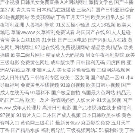
产小视频
日韩美女免费直播
A片网站网址
激情文学色
国产主播
第37页
青久青青
日本精品在线播放
三级A片
国产日韩亚洲综合
91短视频网站
欧美骚网站
丁香五月天亚洲
欧美大粗吊人妖
深
夜福利亚洲
人兽福利导航
91叉叉操小骚逼
成人18视频
欧美大
鸡吧
草逼wwww
久草福利免费试看
岛国国产在线
91人人超碰
青青
美女白丝18禁
91肏比
国产三区电影
国产内射后入在线
黄
色网址网站网址
97超在线视
免费视频网站
精品欧美精品v
欧美
操碰
欧美二级片网址
精品成人无码视频
男女午夜福利影院
欧美
三级电影
免费黄色网址
成年版快手
日韩福利无码
四虎四房
亚
洲AV在线豆花
亚洲区成人
美女黄片免费观看
三级网站视频网
成人日韩精品
日韩福利专区
欧美二区女同
国产精品一区91
小x
导航福利
免费黄色在线视频
91原创视频
欧美日韩小视频
国产
成人在线无码
91黑料不
国产极品自拍
岛国最大色网站
精品无
码国产二品
欧美一及片
激情网婷婷
人妖大片
91天堂影视
国产
www
成年人伦理片
高清日韩电影
国产尤物视频在线
超碰福利
97视屏
91看片入口
日本国产成人视频
日本日韩欧美在线
黄色
资料入口
黄色网三级毛片
最新黄色av
麻豆影院免费
五月天堂
丁香
国产精品水多
福利所导航
三级视频网站J
51福利影院
丁香