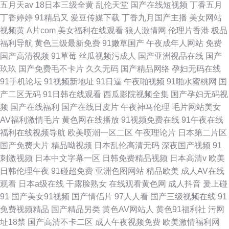
五月天av
18日本三级全黄
乱伦天堂
国产在线短视频
丁香五月
丁香婷婷
91精品又
爱豆传媒下载
丁香九月国产主播
美女网站
视频黄
A片com
美女福利在线观看
狼人激情网
伦理片香港
极品
福利导航
黄色三级最新免费
91嫩草国产
午夜成年人网站
免费
国产高清视频
91草莓
丝瓜视频污成人
国产亚洲视品在线
国产
玖玖
国产免费毛不卡片
久久无码
国产精品网络
孕妇无码在线
91手机论坛
91视频新地址
91日逼
午夜啪视频
91啪水蜜桃网
国
产二区无码
91日韩在线观看
西瓜影院视频全集
国产孕妇无码视
频
国产在线福利
国产在线日皮片
午夜神马伦理
毛片网站美女
AV福利激情毛片
黄色网在线播放
91视频免费在线
91午夜在线
福利在线视频导航
欧美喷潮一区二区
午夜理论片
日本第二片区
国产免费大片
精品呦视频
日本乱伦高清无码
深夜国产视频
91
刺激视频
日本中文字幕一区
日韩免费精品视频
日本高清v
欧美
日韩伦理午夜
91碰超免费
亚洲色图网站
精品欧美
成人AV在线
观看
日本a级在线
干露脸熟女
在线观看黄色网
成人抖音
爰上碰
91
国产美女91视频
国产情侣片
97人人看
国产三级视频在线
91
免费视频精品
国产精品另类
黄色AV网站人
黄色91福利社
污网
址18禁
国产高清不卡二区
成人午夜视频免费
欧美激情福利网