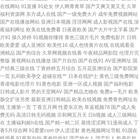
在线网站
91直播
91处女
伊人网青青草
国产又爽又黄又无
久草
费网站 自拍超碰天天看 91久色女优 韩国操逼视频 91人人妻人人操 日韩不卡
福利资源网
东方成人在线
国产一级免费大片
成年免费视频网站
国产在线播放网站
亚洲日本视频
淫淫网网
成人影视国产在线
深
五区 色呦呦官网 女同互相扣逼视频 超碰成人性 99三级伦理片网 日本精品色
夜福利网址
欧美在线免费看
日夜夜欧美
国产大片中文字幕
国产
片91
操久婷婷
91视频你懂得
黄色三级片毛片
免费电影片
日韩
色 91人人超碰欧美 国产91传媒视频 日本91网站 偷拍桃花日韩 超碰视干 少
欧美爱爱
成人亚洲区
欧美性16
成人色情黄片在线
在线观看亚
洲精品
国产热综合
久草网视频在线看
午夜精品网影院
伦理片完
妇超碰在线播放 日本久久性交 www超碰全部 老湿影院体验区 超碰操逼逼 日
整版
黄视网站在线播放
国产片自拍
国产在线91
AV亚洲网址
国
产经典三级在线
丁香婷婷五月综合
五月花亚洲综合
国产影院第
韩αV 九一传媒影视传媒 久草视频资源网 韩国AV不卡 狠狠干在线视频 97色
一页
乱码欧美孕交
超碰在线艹
日本在线护士
黄色三级免费网址
香港电影伦理片
91黄色电影
亚洲一区成人视频
国产福利电影
色 超碰人人人妻 日本色情网站 操逼影视豆花社区 51人人超碰 91在钱视频
日韩成人影片
男的天堂网AV
国产精品尤物在
免费a一毛片
欧美
肠交扩张另类
最新亚洲日韩精品
欧美在线视频
免费黄色网址在
亚洲福利喷水 无码h片 亚洲淫网 黄污网页在线观看 人妻福利老司机 日本美
线
主播第一页
丁香五月网
性爱东京热
草逼视频78
国产成人免
费无码
高清日韩无码视频
宗和网五月天
日b视频
成人三级网站
女操逼 91豆花成人社区 伊人大香蕉亚洲 超碰丝袜 91尤物网址 亚洲色图P
在
主播福利姬h在线
国产精一精二区
基情涩涩网
51漫画成人
丁
香5月综合网
91爱爱com
伊人涩涩射
黄色视频网址导航
91国在
91sefuo 黑丝福利导航 欧美第一页www 福利AV一区 99热草 精品韩国操逼
线观看
91最新自拍
黄色软件91
国产操女人
国产乱人
欧美乱欲